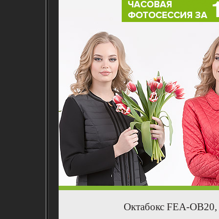
Октабокс FEA-OB20, 