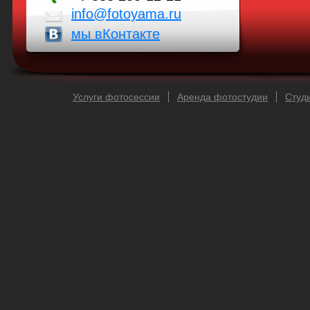
info@fotoyama.ru
мы вКонтакте
Услуги фотосессии
Аренда фотостудии
Cтуд