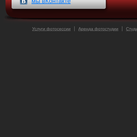
мы вКонтакте
Услуги фотосессии
Аренда фотостудии
Cтуд