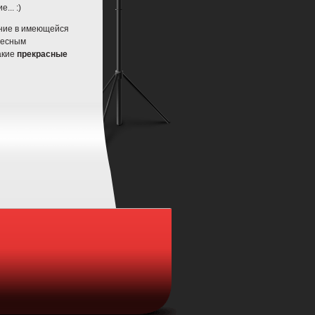
.. :)
ние в имеющейся
авесным
такие
прекрасные