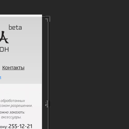
Контакты
и
 обработанных
соком разрешении.
ожно заказать:
 аксессуары.
255-12-21
фону: