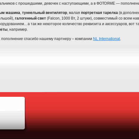
льчиков с прошедшими, девочек с наступающими, а в ФОТОЯМЕ — пополнение.
ым машина
,
туннельный вентилятор
, малая
портретная тарелка
(в дополне
ольшой),
галогенный свет
(Falcon, 1000 Вт, 2 штуки), совместимый со всем н
орудованием... а так же некоторое количество реквизита и аксессуаров, вот 
веты
, например.
а пополнение спасибо нашему партнеру – компании
NL International
.