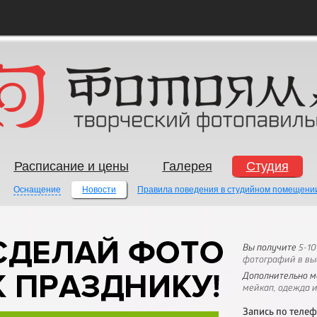
Расписание и цены
Галерея
Cтудия
Оснащение
Новости
Правила поведения в студийном помещени
Вы получите
5-10
фотографий в вы
Дополнительно м
мейкап, одежда и
Запись по теле