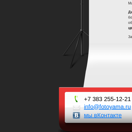
Ма
Д
б
об
ц
З
+7 383 255-12-21
info@fotoyama.ru
мы вКонтакте